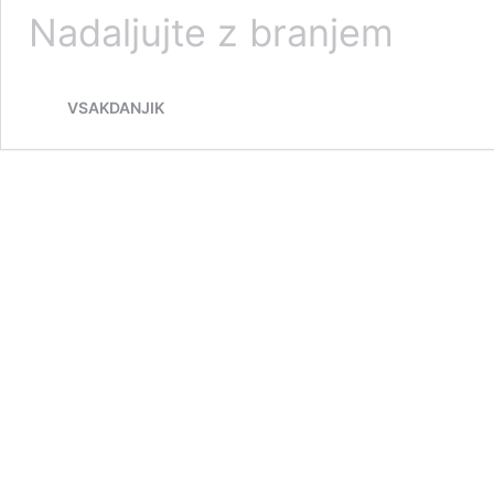
O
Nadaljujte z branjem
krompirju
VSAKDANJIK