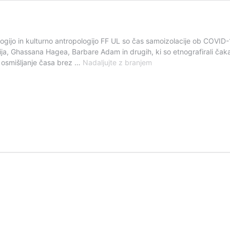
ogijo in kulturno antropologijo FF UL so čas samoizolacije ob COVID-1
ija, Ghassana Hagea, Barbare Adam in drugih, ki so etnografirali čakanje
Med
in osmišljanje časa brez …
Nadaljujte z branjem
jezo
in
nirvano