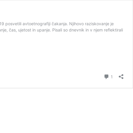
9 posvetili avtoetnografiji čakanja. Njihovo raziskovanje je
, čas, ujetost in upanje. Pisali so dnevnik in v njem reflektirali
Komentar
1