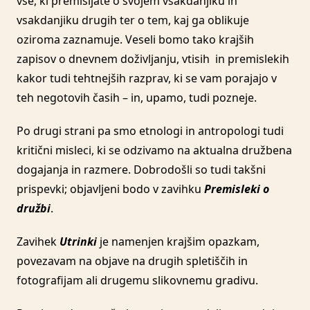
vse, ki premišljate o svojem vsakdanjiku in
vsakdanjiku drugih ter o tem, kaj ga oblikuje
oziroma zaznamuje. Veseli bomo tako krajših
zapisov o dnevnem doživljanju, vtisih in premislekih
kakor tudi tehtnejših razprav, ki se vam porajajo v
teh negotovih časih – in, upamo, tudi pozneje.
Po drugi strani pa smo etnologi in antropologi tudi
kritični misleci, ki se odzivamo na aktualna družbena
dogajanja in razmere. Dobrodošli so tudi takšni
prispevki; objavljeni bodo v zavihku
Premisleki o
družbi
.
Zavihek
Utrinki
je namenjen krajšim opazkam,
povezavam na objave na drugih spletiščih in
fotografijam ali drugemu slikovnemu gradivu.