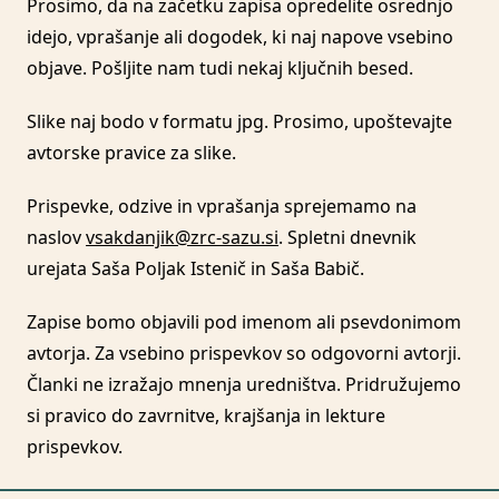
Prosimo, da na začetku zapisa opredelite osrednjo
idejo, vprašanje ali dogodek, ki naj napove vsebino
objave. Pošljite nam tudi nekaj ključnih besed.
Slike naj bodo v formatu jpg. Prosimo, upoštevajte
avtorske pravice za slike.
Prispevke, odzive in vprašanja sprejemamo na
naslov
vsakdanjik@zrc-sazu.si
. Spletni dnevnik
urejata Saša Poljak Istenič in Saša Babič.
Zapise bomo objavili pod imenom ali psevdonimom
avtorja. Za vsebino prispevkov so odgovorni avtorji.
Članki ne izražajo mnenja uredništva. Pridružujemo
si pravico do zavrnitve, krajšanja in lekture
prispevkov.