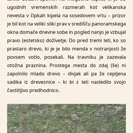
ugodnih vremenskih razmerah kot velikanska
nevesta v čipkah kipela na sosedovem vrtu – prizor
je bil kot na veliki sliki prav v središču panoramskega
okna domače dnevne sobe in pogled nanjo je vzbujal
pravo (estetsko) doživetje. Do pred tremi leti, ko so
prastaro drevo, ki je je bilo menda v notranjosti že
povsem votlo, posekali. Na travniku je zazevala
otožna praznina. Prostega mesta do zdaj (še) ni
zapolnilo mlado drevo – divjak ali pa že cepljena
sadika iz drevesnice – ki bi z leti nasledilo svojo
častitljivo predhodnico.