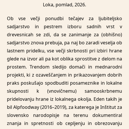
Loka, pomlad, 2026.
Ob vse večji ponudbi tečajev za ljubiteljsko
sadjarstvo in pestrem izboru sadnih vrst v
drevesnicah se zdi, da se zanimanje za (obhišno)
sadjarstvo znova prebuja, pa naj bo zaradi veselja ob
lastnem pridelku, vse večji skrbnosti pri izbiri hrane
glede na izvor ali pa kot oblika sprostitve z delom na
prostem. Trendom sledijo domači in mednarodni
projekti, ki z ozaveščanjem in prikazovanjem dobrih
praks poskušajo spodbuditi posameznike in lokalne
skupnosti k (vnovičnemu) samooskrbnemu
pridelovanju hrane iz lokalnega okolja. Eden takih je
bil Alpfoodway (2016–2019), za katerega je Inštitut za
slovensko narodopisje na terenu dokumentiral
znanja in spretnosti ob cepljenju in obrezovanju