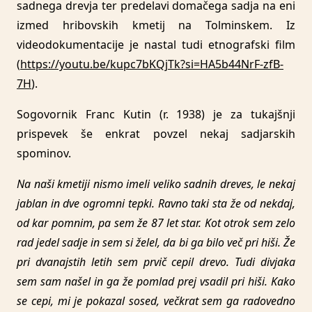
sadnega drevja ter predelavi domačega sadja na eni
izmed hribovskih kmetij na Tolminskem. Iz
videodokumentacije je nastal tudi etnografski film
(
https://youtu.be/kupc7bKQjTk?si=HA5b44NrF-zfB-
7H
).
Sogovornik Franc Kutin (r. 1938) je za tukajšnji
prispevek še enkrat povzel nekaj sadjarskih
spominov.
Na naši kmetiji nismo imeli veliko sadnih dreves, le nekaj
jablan in dve ogromni tepki. Ravno taki sta že od nekdaj,
od kar pomnim, pa sem že 87 let star. Kot otrok sem zelo
rad jedel sadje in sem si želel, da bi ga bilo več pri hiši. Že
pri dvanajstih letih sem prvič cepil drevo. Tudi divjaka
sem sam našel in ga že pomlad prej vsadil pri hiši. Kako
se cepi, mi je pokazal sosed, večkrat sem ga radovedno