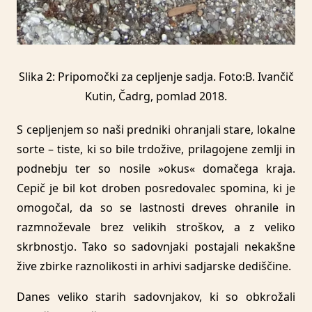
Slika 2: Pripomočki za cepljenje sadja. Foto:B. Ivančič
Kutin, Čadrg, pomlad 2018.
S cepljenjem so naši predniki ohranjali stare, lokalne
sorte – tiste, ki so bile trdožive, prilagojene zemlji in
podnebju ter so nosile »okus« domačega kraja.
Cepič je bil kot droben posredovalec spomina, ki je
omogočal, da so se lastnosti dreves ohranile in
razmnoževale brez velikih stroškov, a z veliko
skrbnostjo. Tako so sadovnjaki postajali nekakšne
žive zbirke raznolikosti in arhivi sadjarske dediščine.
Danes veliko starih sadovnjakov, ki so obkrožali