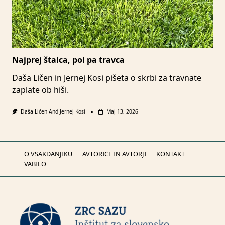
Najprej štalca, pol pa travca
Daša Ličen in Jernej Kosi pišeta o skrbi za travnate
zaplate ob hiši.
Daša Ličen
And
Jernej Kosi
Maj 13, 2026
O VSAKDANJIKU
AVTORICE IN AVTORJI
KONTAKT
VABILO