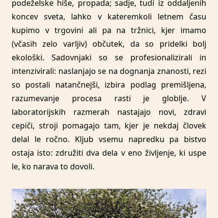
podeželske hiše, propada; sadje, tudi iz oddaljenih
koncev sveta, lahko v kateremkoli letnem času
kupimo v trgovini ali pa na tržnici, kjer imamo
(včasih zelo varljiv) občutek, da so pridelki bolj
ekološki. Sadovnjaki so se profesionalizirali in
intenzivirali: naslanjajo se na dognanja znanosti, rezi
so postali natančnejši, izbira podlag premišljena,
razumevanje procesa rasti je globlje. V
laboratorijskih razmerah nastajajo novi, zdravi
cepiči, stroji pomagajo tam, kjer je nekdaj človek
delal le ročno. Kljub vsemu napredku pa bistvo
ostaja isto: združiti dva dela v eno življenje, ki uspe
le, ko narava to dovoli.