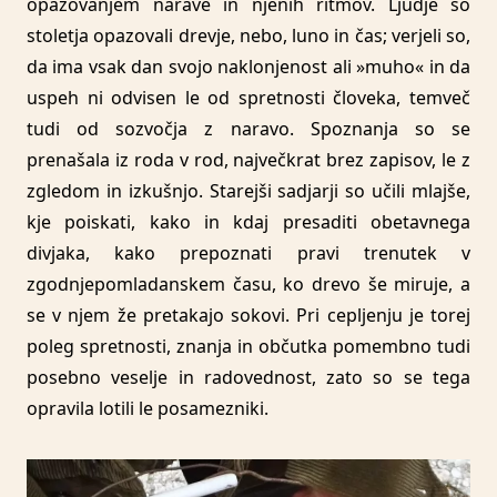
opazovanjem narave in njenih ritmov. Ljudje so
stoletja opazovali drevje, nebo, luno in čas; verjeli so,
da ima vsak dan svojo naklonjenost ali »muho« in da
uspeh ni odvisen le od spretnosti človeka, temveč
tudi od sozvočja z naravo. Spoznanja so se
prenašala iz roda v rod, največkrat brez zapisov, le z
zgledom in izkušnjo. Starejši sadjarji so učili mlajše,
kje poiskati, kako in kdaj presaditi obetavnega
divjaka, kako prepoznati pravi trenutek v
zgodnjepomladanskem času, ko drevo še miruje, a
se v njem že pretakajo sokovi. Pri cepljenju je torej
poleg spretnosti, znanja in občutka pomembno tudi
posebno veselje in radovednost, zato so se tega
opravila lotili le posamezniki.