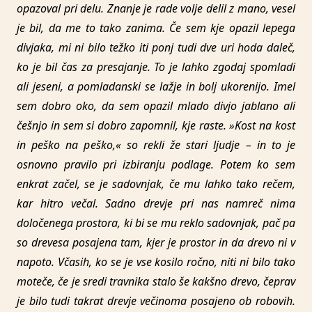
opazoval pri delu. Znanje je rade volje delil z mano, vesel
je bil, da me to tako zanima. Če sem kje opazil lepega
divjaka, mi ni bilo težko iti ponj tudi dve uri hoda daleč,
ko je bil čas za presajanje. To je lahko zgodaj spomladi
ali jeseni, a pomladanski se lažje in bolj ukorenijo. Imel
sem dobro oko, da sem opazil mlado divjo jablano ali
češnjo in sem si dobro zapomnil, kje raste. »Kost na kost
in peško na peško,« so rekli že stari ljudje – in to je
osnovno pravilo pri izbiranju podlage. Potem ko sem
enkrat začel, se je sadovnjak, če mu lahko tako rečem,
kar hitro večal. Sadno drevje pri nas namreč nima
določenega prostora, ki bi se mu reklo sadovnjak, pač pa
so drevesa posajena tam, kjer je prostor in da drevo ni v
napoto. Včasih, ko se je vse kosilo ročno, niti ni bilo tako
moteče, če je sredi travnika stalo še kakšno drevo, čeprav
je bilo tudi takrat drevje večinoma posajeno ob robovih.