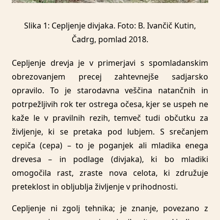
Slika 1: Cepljenje divjaka. Foto: B. Ivančič Kutin,
Čadrg, pomlad 2018.
Cepljenje drevja je v primerjavi s spomladanskim
obrezovanjem precej zahtevnejše sadjarsko
opravilo. To je starodavna veščina natančnih in
potrpežljivih rok ter ostrega očesa, kjer se uspeh ne
kaže le v pravilnih rezih, temveč tudi občutku za
življenje, ki se pretaka pod lubjem. S srečanjem
cepiča (cepa) – to je poganjek ali mladika enega
drevesa – in podlage (divjaka), ki bo mladiki
omogočila rast, zraste nova celota, ki združuje
preteklost in obljublja življenje v prihodnosti.
Cepljenje ni zgolj tehnika; je znanje, povezano z