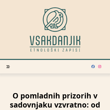
Skip
to
content
O pomladnih prizorih v
sadovnjaku vzvratno: od