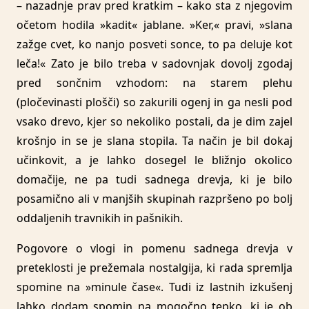
– nazadnje prav pred kratkim – kako sta z njegovim
očetom hodila »kadit« jablane. »Ker,« pravi, »slana
zažge cvet, ko nanjo posveti sonce, to pa deluje kot
leča!« Zato je bilo treba v sadovnjak dovolj zgodaj
pred sončnim vzhodom: na starem plehu
(pločevinasti plošči) so zakurili ogenj in ga nesli pod
vsako drevo, kjer so nekoliko postali, da je dim zajel
krošnjo in se je slana stopila. Ta način je bil dokaj
učinkovit, a je lahko dosegel le bližnjo okolico
domačije, ne pa tudi sadnega drevja, ki je bilo
posamično ali v manjših skupinah razpršeno po bolj
oddaljenih travnikih in pašnikih.
Pogovore o vlogi in pomenu sadnega drevja v
preteklosti je prežemala nostalgija, ki rada spremlja
spomine na »minule čase«. Tudi iz lastnih izkušenj
lahko dodam spomin na mogočno tepko, ki je ob