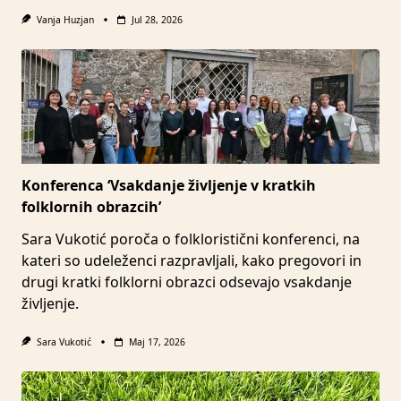
Vanja Huzjan
Jul 28, 2026
Konferenca ‘Vsakdanje življenje v kratkih
folklornih obrazcih’
Sara Vukotić poroča o folkloristični konferenci, na
kateri so udeleženci razpravljali, kako pregovori in
drugi kratki folklorni obrazci odsevajo vsakdanje
življenje.
Sara Vukotić
Maj 17, 2026