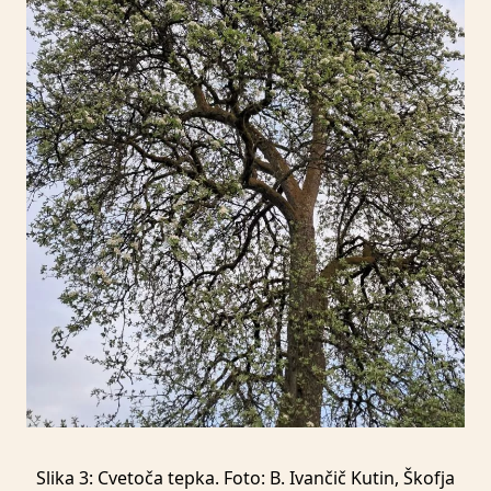
Slika 3: Cvetoča tepka. Foto: B. Ivančič Kutin, Škofja