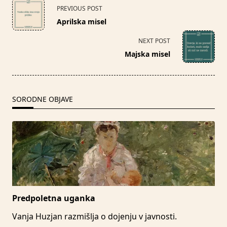
<span
PREVIOUS POST
class="nav-
Aprilska misel
subtitle
screen-
NEXT POST
reader-
Majska misel
text">Page</span>
SORODNE OBJAVE
Predpoletna uganka
Vanja Huzjan razmišlja o dojenju v javnosti.