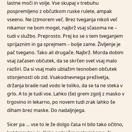
lastne moči in volje. Vse skupaj v trebuhu
pospremljeno z občutkom ruske rulete, ampak
vseeno. Ne (z)morem več. Brez tveganja nikoli več
nikamor ne bom mogel, najbrž vsaj sčasoma ne –
tudi v službo. Preprosto. Prej ko se s tem tveganjem
sprijaznim in ga sprejmem – bolje zame. Življenje je
pač tvegano. Tako ali drugače. Najbrž. Morda dobim
vsaj začasen občutek, da se skrčen svet vsaj malo
razširi. Da si vsaj malo ublažim tesnoben občutek
stisnjenosti ob zid. Vsakodnevnega preživetja,
držanja brade nad vodo le toliko, da se ta ne steka v
grlo. A to je tudi vse. Lahko (še) grem zgolj z masko v
trgovino in lekarno, po novem tudi zrak lahko še
diham brez maske. Do nadaljnjega.
Sicer pa … vse to le že dolgo časa ni bilo tako očitno,