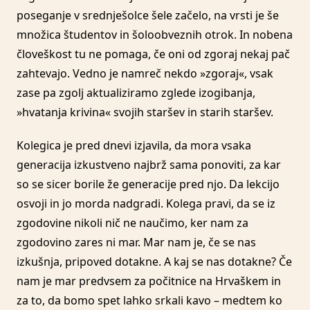
poseganje v srednješolce šele začelo, na vrsti je še
množica študentov in šoloobveznih otrok. In nobena
človeškost tu ne pomaga, če oni od zgoraj nekaj pač
zahtevajo. Vedno je namreč nekdo »zgoraj«, vsak
zase pa zgolj aktualiziramo zglede izogibanja,
»hvatanja krivina« svojih staršev in starih staršev.
Kolegica je pred dnevi izjavila, da mora vsaka
generacija izkustveno najbrž sama ponoviti, za kar
so se sicer borile že generacije pred njo. Da lekcijo
osvoji in jo morda nadgradi. Kolega pravi, da se iz
zgodovine nikoli nič ne naučimo, ker nam za
zgodovino zares ni mar. Mar nam je, če se nas
izkušnja, pripoved dotakne. A kaj se nas dotakne? Če
nam je mar predvsem za počitnice na Hrvaškem in
za to, da bomo spet lahko srkali kavo – medtem ko