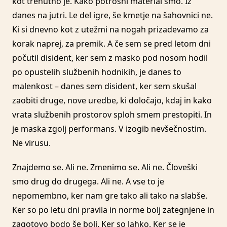
kot trenutno je. Kako potrošni material smo. Iz
danes na jutri. Le del igre, še kmetje na šahovnici ne.
Ki si dnevno kot z utežmi na nogah prizadevamo za
korak naprej, za premik. A če sem se pred letom dni
počutil disident, ker sem z masko pod nosom hodil
po opustelih službenih hodnikih, je danes to
malenkost – danes sem disident, ker sem skušal
zaobiti druge, nove uredbe, ki določajo, kdaj in kako
vrata službenih prostorov sploh smem prestopiti. In
je maska zgolj performans. V izogib nevšečnostim.
Ne virusu.
Znajdemo se. Ali ne. Zmenimo se. Ali ne. Človeški
smo drug do drugega. Ali ne. A vse to je
nepomembno, ker nam gre tako ali tako na slabše.
Ker so po letu dni pravila in norme bolj zategnjene in
zagotovo bodo še bolj. Ker so lahko. Ker se je