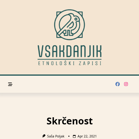
Skip
to
content
Skrčenost
Saša Poljak
Apr 22, 2021