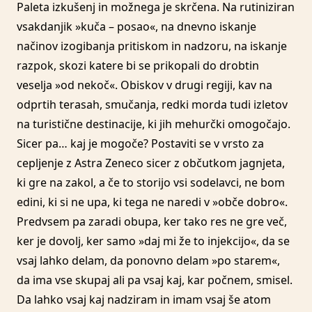
Paleta izkušenj in možnega je skrčena. Na rutiniziran
vsakdanjik »kuča – posao«, na dnevno iskanje
načinov izogibanja pritiskom in nadzoru, na iskanje
razpok, skozi katere bi se prikopali do drobtin
veselja »od nekoč«. Obiskov v drugi regiji, kav na
odprtih terasah, smučanja, redki morda tudi izletov
na turistične destinacije, ki jih mehurčki omogočajo.
Sicer pa… kaj je mogoče? Postaviti se v vrsto za
cepljenje z Astra Zeneco sicer z občutkom jagnjeta,
ki gre na zakol, a če to storijo vsi sodelavci, ne bom
edini, ki si ne upa, ki tega ne naredi v »obče dobro«.
Predvsem pa zaradi obupa, ker tako res ne gre več,
ker je dovolj, ker samo »daj mi že to injekcijo«, da se
vsaj lahko delam, da ponovno delam »po starem«,
da ima vse skupaj ali pa vsaj kaj, kar počnem, smisel.
Da lahko vsaj kaj nadziram in imam vsaj še atom