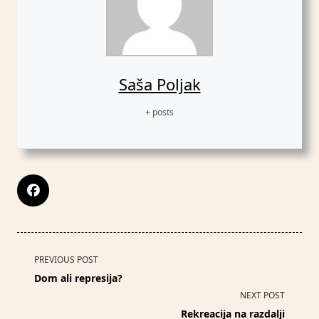
Saša Poljak
+ posts
<span
PREVIOUS POST
class="nav-
Dom ali represija?
subtitle
NEXT POST
screen-
Rekreacija na razdalji