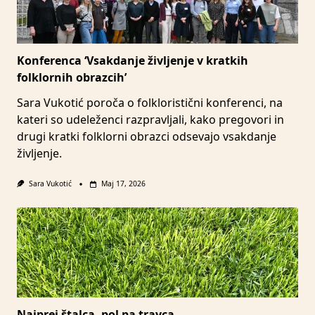
Konferenca ‘Vsakdanje življenje v kratkih
folklornih obrazcih’
Sara Vukotić poroča o folkloristični konferenci, na
kateri so udeleženci razpravljali, kako pregovori in
drugi kratki folklorni obrazci odsevajo vsakdanje
življenje.
Sara Vukotić
Maj 17, 2026
Najprej štalca, pol pa travca