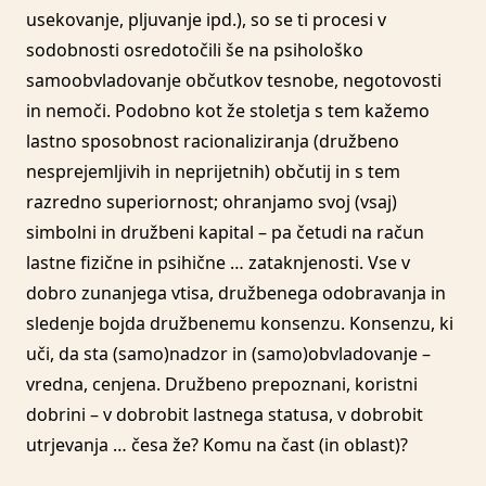
usekovanje, pljuvanje ipd.), so se ti procesi v
sodobnosti osredotočili še na psihološko
samoobvladovanje občutkov tesnobe, negotovosti
in nemoči. Podobno kot že stoletja s tem kažemo
lastno sposobnost racionaliziranja (družbeno
nesprejemljivih in neprijetnih) občutij in s tem
razredno superiornost; ohranjamo svoj (vsaj)
simbolni in družbeni kapital – pa četudi na račun
lastne fizične in psihične … zataknjenosti. Vse v
dobro zunanjega vtisa, družbenega odobravanja in
sledenje bojda družbenemu konsenzu. Konsenzu, ki
uči, da sta (samo)nadzor in (samo)obvladovanje –
vredna, cenjena. Družbeno prepoznani, koristni
dobrini – v dobrobit lastnega statusa, v dobrobit
utrjevanja … česa že? Komu na čast (in oblast)?