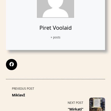
Piret Voolaid
+ posts
<span
PREVIOUS POST
class="nav-
Miklavž
subtitle
NEXT POST
screen-
“Mirkati”