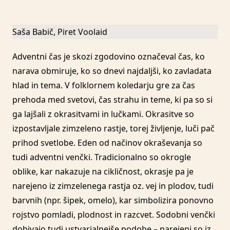
Saša Babič, Piret Voolaid
Adventni čas je skozi zgodovino označeval čas, ko
narava obmiruje, ko so dnevi najdaljši, ko zavladata
hlad in tema. V folklornem koledarju gre za čas
prehoda med svetovi, čas strahu in teme, ki pa so si
ga lajšali z okrasitvami in lučkami. Okrasitve so
izpostavljale zimzeleno rastje, torej življenje, luči pač
prihod svetlobe. Eden od načinov okraševanja so
tudi adventni venčki. Tradicionalno so okrogle
oblike, kar nakazuje na cikličnost, okrasje pa je
narejeno iz zimzelenega rastja oz. vej in plodov, tudi
barvnih (npr. šipek, omelo), kar simbolizira ponovno
rojstvo pomladi, plodnost in razcvet. Sodobni venčki
dobivajo tudi ustvarjalnejše podobe – narejeni so iz