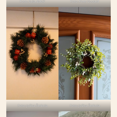
Foto: Saša Babič
Foto: Piret Voolaid
Foto: Jožica Šerbela
Foto: Jožica Šerbela