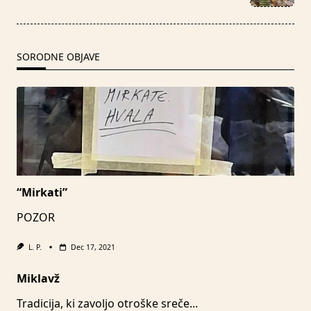
reader-
text">Page</span>
SORODNE OBJAVE
“Mirkati”
POZOR
L. P.
Dec 17, 2021
Miklavž
Tradicija, ki zavoljo otroške sreče...