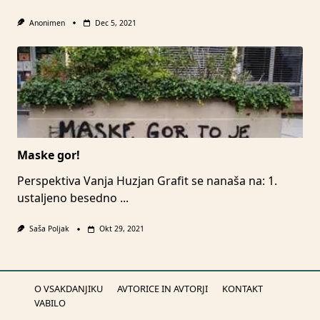
Anonimen
Dec 5, 2021
Maske gor!
Perspektiva Vanja Huzjan Grafit se nanaša na: 1.
ustaljeno besedno
...
Saša Poljak
Okt 29, 2021
O VSAKDANJIKU
AVTORICE IN AVTORJI
KONTAKT
VABILO