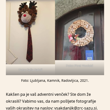
Foto: Piret Voolaid
Foto: Saša Babič
Foto: Ljubljana, Kamnik, Radovljica, 2021.
Kakšen pa je vaš adventni venček? Ste dom že
okrasili? Vabimo vas, da nam pošljete fotografije
vaših okrasitev na naslov: vsakdanjik@zrc-sazu.si.