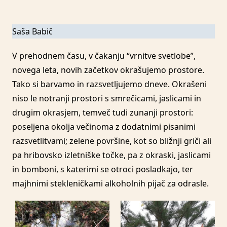
Saša Babič
V prehodnem času, v čakanju “vrnitve svetlobe”,
novega leta, novih začetkov okrašujemo prostore.
Tako si barvamo in razsvetljujemo dneve. Okrašeni
niso le notranji prostori s smrečicami, jaslicami in
drugim okrasjem, temveč tudi zunanji prostori:
poseljena okolja večinoma z dodatnimi pisanimi
razsvetlitvami; zelene površine, kot so bližnji griči ali
pa hribovsko izletniške točke, pa z okraski, jaslicami
in bomboni, s katerimi se otroci posladkajo, ter
majhnimi stekleničkami alkoholnih pijač za odrasle.