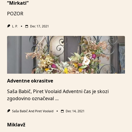
“Mirkati”
POZOR
L. P.
Dec 17, 2021
Adventne okrasitve
Saša Babič, Piret Voolaid Adventni čas je skozi
zgodovino označeval
...
Saša Babič
And
Piret Voolaid
Dec 14, 2021
Miklavž