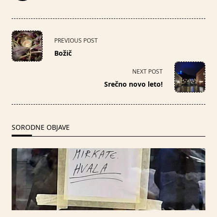
<span
PREVIOUS POST
class="nav-
Božič
subtitle
screen-
NEXT POST
reader-
Srečno novo leto!
text">Page</span>
SORODNE OBJAVE