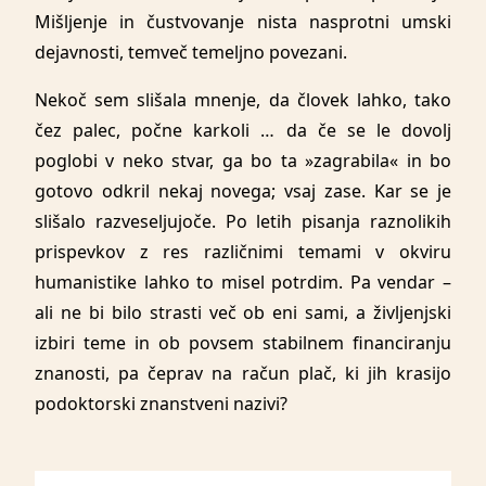
Mišljenje in čustvovanje nista nasprotni umski
dejavnosti, temveč temeljno povezani.
Nekoč sem slišala mnenje, da človek lahko, tako
čez palec, počne karkoli … da če se le dovolj
poglobi v neko stvar, ga bo ta »zagrabila« in bo
gotovo odkril nekaj novega; vsaj zase. Kar se je
slišalo razveseljujoče. Po letih pisanja raznolikih
prispevkov z res različnimi temami v okviru
humanistike lahko to misel potrdim. Pa vendar –
ali ne bi bilo strasti več ob eni sami, a življenjski
izbiri teme in ob povsem stabilnem financiranju
znanosti, pa čeprav na račun plač, ki jih krasijo
podoktorski znanstveni nazivi?