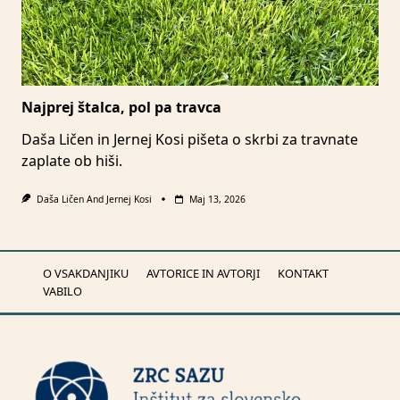
Najprej štalca, pol pa travca
Daša Ličen in Jernej Kosi pišeta o skrbi za travnate
zaplate ob hiši.
Daša Ličen
And
Jernej Kosi
Maj 13, 2026
O VSAKDANJIKU
AVTORICE IN AVTORJI
KONTAKT
VABILO