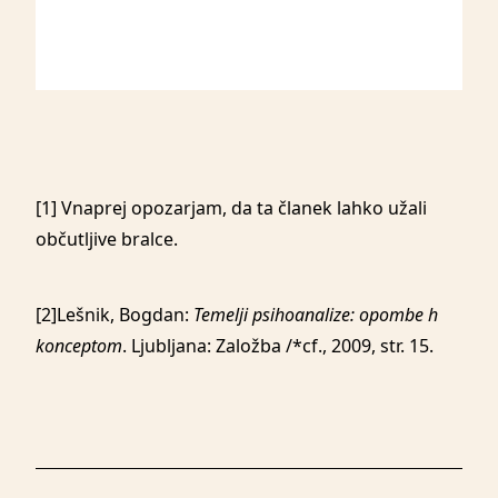
[1] Vnaprej opozarjam, da ta članek lahko užali
občutljive bralce.
[2]Lešnik, Bogdan:
Temelji psihoanalize: opombe h
konceptom
. Ljubljana: Založba /*cf., 2009, str. 15.