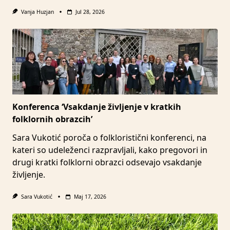
Vanja Huzjan
Jul 28, 2026
Konferenca ‘Vsakdanje življenje v kratkih
folklornih obrazcih’
Sara Vukotić poroča o folkloristični konferenci, na
kateri so udeleženci razpravljali, kako pregovori in
drugi kratki folklorni obrazci odsevajo vsakdanje
življenje.
Sara Vukotić
Maj 17, 2026