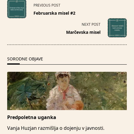
<span
PREVIOUS POST
class="nav-
Februarska misel #2
subtitle
screen-
NEXT POST
reader-
Marčevska misel
text">Page</span>
SORODNE OBJAVE
Predpoletna uganka
Vanja Huzjan razmišlja o dojenju v javnosti.