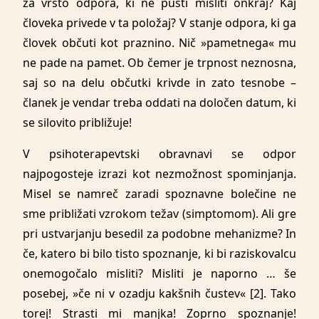
za vrsto odpora, ki ne pusti misliti onkraj? Kaj
človeka privede v ta položaj? V stanje odpora, ki ga
človek občuti kot praznino. Nič »pametnega« mu
ne pade na pamet. Ob čemer je trpnost neznosna,
saj so na delu občutki krivde in zato tesnobe –
članek je vendar treba oddati na določen datum, ki
se silovito približuje!
V psihoterapevtski obravnavi se odpor
najpogosteje izrazi kot nezmožnost spominjanja.
Misel se namreč zaradi spoznavne bolečine ne
sme približati vzrokom težav (simptomom). Ali gre
pri ustvarjanju besedil za podobne mehanizme? In
če, katero bi bilo tisto spoznanje, ki bi raziskovalcu
onemogočalo misliti? Misliti je naporno … še
posebej, »če ni v ozadju kakšnih čustev« [2]. Tako
torej! Strasti mi manjka! Zoprno spoznanje!