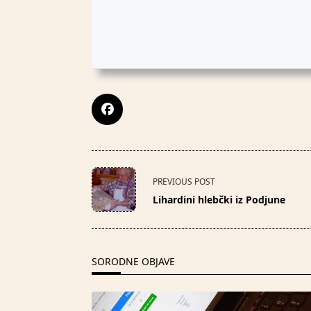
<span
PREVIOUS POST
class="nav-
Lihardini hlebčki iz Podjune
subtitle
screen-
reader-
text">Page</span>
SORODNE OBJAVE