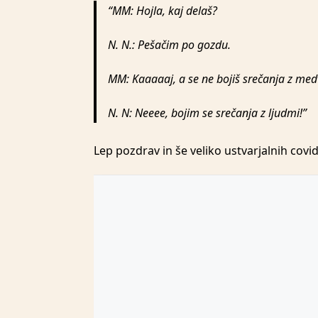
MM: Hojla, kaj delaš?
N. N.: Pešačim po gozdu.
MM: Kaaaaaj, a se ne bojiš srečanja z me
N. N: Neeee, bojim se srečanja z ljudmi!
Lep pozdrav in še veliko ustvarjalnih covi