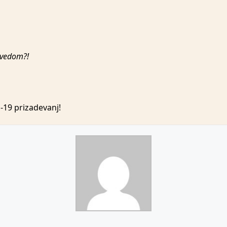
dvedom?!
d-19 prizadevanj!