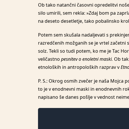
Ob tako natančni časovni opredelitvi noš
silo umirili, sem rekla: »Zdaj bom pa zap
na deseto desetletje, tako pobalinsko kr
Potem sem skušala nadaljevati s prekinje
razredčenih možganih se je vrtel začetni 
solz. Tekli so tudi potem, ko me je Tac H
veličastno
pesnitev o enoletni maski.
Ob tak
etnoloških in antropoloških razprav v
Etn
P. S.: Okrog osmih zvečer je naša Mojca p
to je v enodnevni maski in enodnevnih roka
napisano še danes pošlje v vednost neim