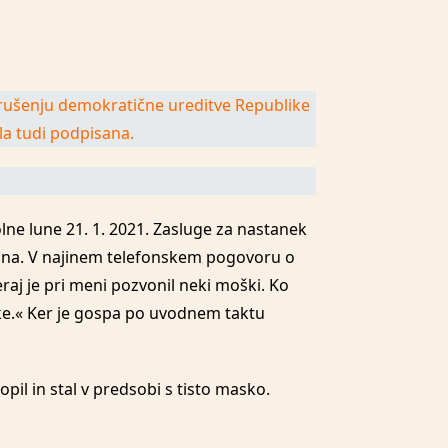
 rušenju demokratične ureditve Republike
šla tudi podpisana.
ne lune 21. 1. 2021. Zasluge za nastanek
ovana. V najinem telefonskem pogovoru o
raj je pri meni pozvonil neki moški. Ko
ike.« Ker je gospa po uvodnem taktu
pil in stal v predsobi s tisto masko.