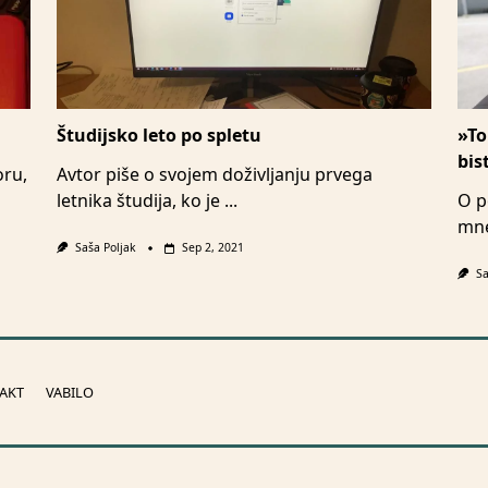
Študijsko leto po spletu
»To
bis
oru,
Avtor piše o svojem doživljanju prvega
letnika študija, ko je
...
O p
mne
Saša Poljak
Sep 2, 2021
Sa
AKT
VABILO