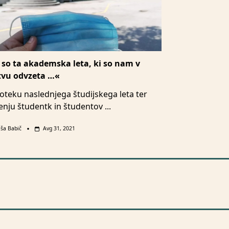
 so ta akademska leta, ki so nam v
tvu odvzeta …«
oteku naslednjega študijskega leta ter
nju študentk in študentov
...
ša Babič
Avg 31, 2021