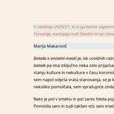
V obdobju 2020/21, ki si ga bomo zapomni
Slovenije, nastajajo tudi številni izrazi s
Marija Makarovič
Balada o enoletni maski
je, ob covidnih ra
balade
pa ima izključno neka zelo prijazn
stanju kulture in nekulture v času korons
sem napol odprla vrata stanovanja, se je 
nekoliko pomolčala, sem vprašujoče zinila
Nato je pol v smehu in pol zares hitela po
Pomislila sem in tudi takšen vtis sem imela