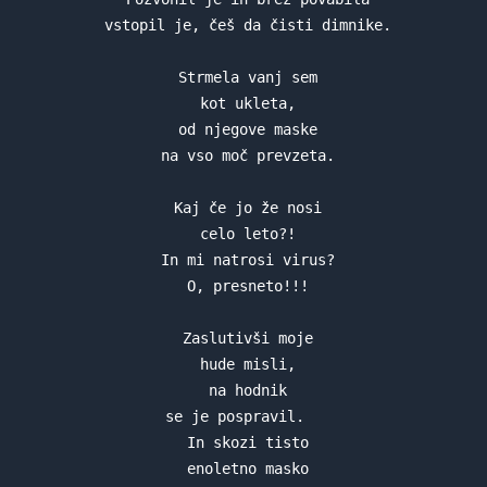
 vstopil je, češ da čisti dimnike.

 Strmela vanj sem

 kot ukleta,

 od njegove maske

 na vso moč prevzeta.

 Kaj če jo že nosi

 celo leto?!

 In mi natrosi virus?

 O, presneto!!!

 Zaslutivši moje

 hude misli,

 na hodnik

 se je pospravil.   

 In skozi tisto

 enoletno masko
