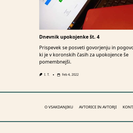
Dnevnik upokojenke št. 4
Prispevek se posveti govorjenju in pogov
ki je v koronskih časih za upokojence še
pomembnejši.
I. T.
Feb 4, 2022
O VSAKDANJIKU
AVTORICE IN AVTORJI
KONT