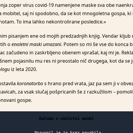
enja zoper virus covid-19 namenjene maske sva obe naenkrat
rla mobitel, saj ni spodobno, da se kot mnogoletna gospa, ki
ohotam. To ima lahko nekontrolirane posledice.«
nim pisanjem ene od mojih predzadnjih knjig. Vendar kljub 
stih o
enoletni maski umazani.
Potem so mi še vse do konca bl
orac začudeno in zaskrbljeno obenem vprašal, kaj mi je. Re
šnem pojasnilu mu res ni preostalo nič drugega, kot da se j
ologu
iz leta 2020.
ostavila
koronatorbo
s hrano pred vrata, jaz pa sem ji v o
vicah, za vsak slučaj pošpricanih še z razkužilom – pomolil
enovani gospe.
Balada o enoletni maski
 Pozvonil je in brez povabila
