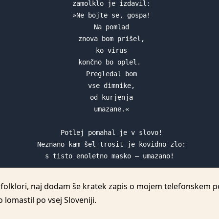
 zamolklo je izdavil:

 »Ne bojte se, gospa!

 Na pomlad

 znova bom prišel,

 ko virus

 končno bo oplel. 

 Pregledal bom

 vse dimnike,

 od kurjenja

 umazane.«

 Potlej pomahal je v slovo!

 Neznano kam šel trosit je kovidno zlo:

 s tisto enoletno masko – umazano! 
ni folklori, naj dodam še kratek zapis o mojem telefonskem 
 lomastil po vsej Sloveniji.