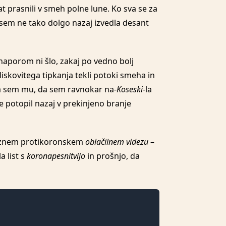
 prasnili v smeh polne lune. Ko sva se za
 sem ne tako dolgo nazaj izvedla desant
naporom ni šlo, zakaj po vedno bolj
iskovitega tipkanja tekli potoki smeha in
kla sem mu, da sem ravnokar na-
Koseski-
la
e potopil nazaj v prekinjeno branje
bveznem protikoronskem
oblačilnem videzu
–
a list s
koronapesnitvijo
in prošnjo, da