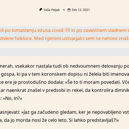
Saša Poljak
Feb 12, 2021
li po lomastenju virusa covid-19 in po zavestnem vladnem
lovstvene folklore. Med njenimi ustvarjalci sem se nehote zna
zmerah, vsekakor nastala tudi ob nedvoumnem delovanju pol
a gospa, ki pa v tem koronskem dopisu ni želela biti imen
ke ere je prostodušno dodala: »Še to ti moram povedati. Vče
kar naenkrat znašel v predsobi in rekel, da kontrolira dimn
: »No, in?«
jasnjevati: »Jaz ga začudeno gledam, ker je nepovabljeno vsto
, da jo morda nosi že celo leto. Si lahko predstavljaš?!«