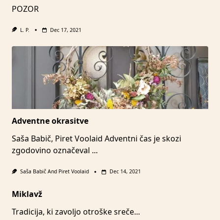
POZOR
L. P.
Dec 17, 2021
Adventne okrasitve
Saša Babič, Piret Voolaid Adventni čas je skozi
zgodovino označeval
...
Saša Babič
And
Piret Voolaid
Dec 14, 2021
Miklavž
Tradicija, ki zavoljo otroške sreče...