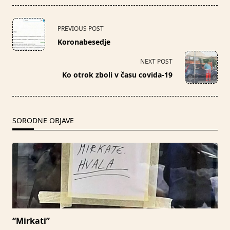
<span
PREVIOUS POST
class="nav-
Koronabesedje
subtitle
screen-
NEXT POST
reader-
Ko otrok zboli v času covida-19
text">Page</span>
SORODNE OBJAVE
“Mirkati”