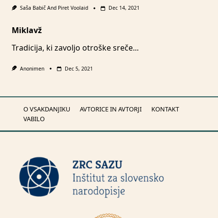
Saša Babič
And
Piret Voolaid
Dec 14, 2021
Miklavž
Tradicija, ki zavoljo otroške sreče...
Anonimen
Dec 5, 2021
O VSAKDANJIKU
AVTORICE IN AVTORJI
KONTAKT
VABILO