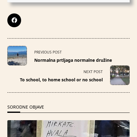
<span
PREVIOUS POST
class="nav-
Normalna prtljaga normalne družine
subtitle
screen-
NEXT POST
reader-
To school, to home school or no school
text">Page</span>
SORODNE OBJAVE