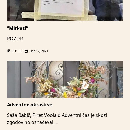
“Mirkati”
POZOR
L. P.
Dec 17, 2021
Adventne okrasitve
Saša Babič, Piret Voolaid Adventni čas je skozi
zgodovino označeval
...