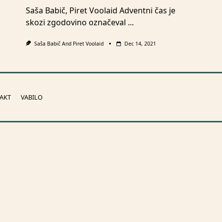
Saša Babič, Piret Voolaid Adventni čas je
skozi zgodovino označeval
...
Saša Babič
And
Piret Voolaid
Dec 14, 2021
AKT
VABILO