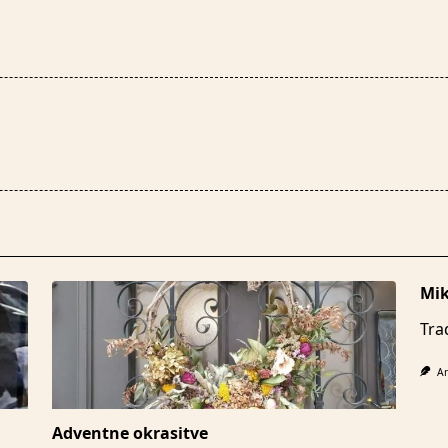
Mik
Trad
A
Adventne okrasitve