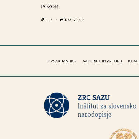
POZOR
L. P.
Dec 17, 2021
O VSAKDANJIKU
AVTORICE IN AVTORJI
KONT