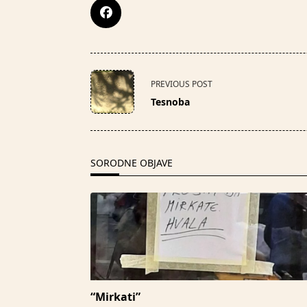
<span
PREVIOUS POST
class="nav-
Tesnoba
subtitle
screen-
reader-
text">Page</span>
SORODNE OBJAVE
“Mirkati”