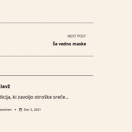
NEXT POST
Še vedno maske
lavž
icija, ki zavoljo otroške sreče...
nonimen
Dec 5, 2021