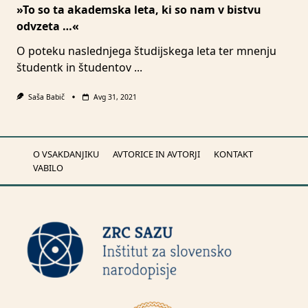
»To so ta akademska leta, ki so nam v bistvu
odvzeta …«
O poteku naslednjega študijskega leta ter mnenju
študentk in študentov
...
Saša Babič
Avg 31, 2021
O VSAKDANJIKU
AVTORICE IN AVTORJI
KONTAKT
VABILO