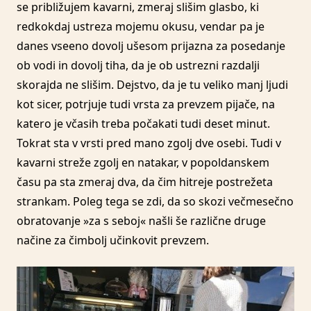
se približujem kavarni, zmeraj slišim glasbo, ki
redkokdaj ustreza mojemu okusu, vendar pa je
danes vseeno dovolj ušesom prijazna za posedanje
ob vodi in dovolj tiha, da je ob ustrezni razdalji
skorajda ne slišim. Dejstvo, da je tu veliko manj ljudi
kot sicer, potrjuje tudi vrsta za prevzem pijače, na
katero je včasih treba počakati tudi deset minut.
Tokrat sta v vrsti pred mano zgolj dve osebi. Tudi v
kavarni streže zgolj en natakar, v popoldanskem
času pa sta zmeraj dva, da čim hitreje postrežeta
strankam. Poleg tega se zdi, da so skozi večmesečno
obratovanje »za s seboj« našli še različne druge
načine za čimbolj učinkovit prevzem.