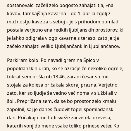
sostanovalci začeli zelo pogosto zahajati tja, »na
kavo«. Tamkajšnja kavarna – do 1. aprila zgolj z
možnostjo kave za s seboj – je s prihodom pomladi
postala verjetno ena redkih ljubljanskih prostorov, ki
je lahko odigrala vlogo kavarne s teraso, zato je tja
začelo zahajati veliko Ljubljančank in Ljubljančanov.
Parkiram kolo. Po navadi grem na Špico v
popoldanskih urah, ko se ozračje že nekoliko ogreje,
tokrat sem prišla ob 13:46, zaradi česar so me
stojala za kolesa pričakala skoraj prazna. Verjetno
zato, ker so ljudje še vedno večinoma v službi ali v
šoli. Prepričana sem, da se bo prostor zelo kmalu
zapolnil, saj je danes čudovit topel spomladanski
dan. Pričakajo me tudi sveže zacvetela drevesa,
katerih vonj do mene vsake toliko prinese veter. Ko