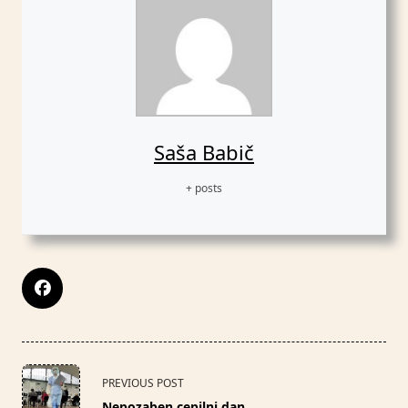
Saša Babič
+ posts
<span
PREVIOUS POST
class="nav-
Nepozaben cepilni dan