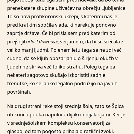
prenekatere skupine uživačev na obrežju Ljubljanice.
To so novi protikoronski ukrepi, s katerimi nas je
pred kratkim soočila vlada, ki narekuje ponovno
zaprtje države. Če bi prišla sem pred katerim od
prejšnjih »
lockdownov
«, verjamem, da bi se srečala z
veliko manj ljudmi. Po enem letu tega se ne zdi več
čudno, da se kljub opozarjanju o širjenju okužb v
ljudeh ne skriva več toliko strahu. Poleg tega pa
nekateri zagotovo skušajo izkoristiti zadnje
trenutke, ko se lahko legalno podružijo na javnih
površinah.
Na drugi strani reke stoji srednja šola, zato se Špica
ob koncu pouka napolni z dijaki in dijakinjami. Ker je
v srednješolskem kompleksu konservatorij za
glasbo, od tam pogosto prihajajo različni zvoki.