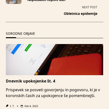
subtitle
NEXT POST
screen-
Obletnica epidemije
reader-
text">Page</span>
SORODNE OBJAVE
Dnevnik upokojenke št. 4
Prispevek se posveti govorjenju in pogovoru, ki je v
koronskih časih za upokojence še pomembnejši.
I. T.
Feb 4, 2022