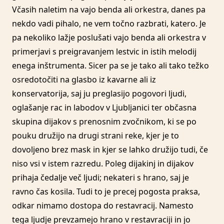
Včasih naletim na vajo benda ali orkestra, danes pa
nekdo vadi pihalo, ne vem točno razbrati, katero. Je
pa nekoliko lažje poslušati vajo benda ali orkestra v
primerjavi s preigravanjem lestvic in istih melodij
enega inštrumenta. Sicer pa se je tako ali tako težko
osredotočiti na glasbo iz kavarne ali iz
konservatorija, saj ju preglasijo pogovori ljudi,
oglašanje rac in labodov v Ljubljanici ter občasna
skupina dijakov s prenosnim zvočnikom, ki se po
pouku družijo na drugi strani reke, kjer je to
dovoljeno brez mask in kjer se lahko družijo tudi, če
niso vsi v istem razredu. Poleg dijakinj in dijakov
prihaja čedalje več ljudi; nekateri s hrano, saj je
ravno čas kosila. Tudi to je precej pogosta praksa,
odkar nimamo dostopa do restavracij. Namesto
tega ljudje prevzamejo hrano v restavraciji in jo