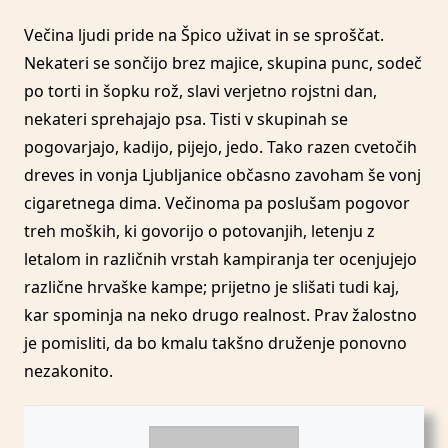
Večina ljudi pride na Špico uživat in se sproščat.
Nekateri se sončijo brez majice, skupina punc, sodeč
po torti in šopku rož, slavi verjetno rojstni dan,
nekateri sprehajajo psa. Tisti v skupinah se
pogovarjajo, kadijo, pijejo, jedo. Tako razen cvetočih
dreves in vonja Ljubljanice občasno zavoham še vonj
cigaretnega dima. Večinoma pa poslušam pogovor
treh moških, ki govorijo o potovanjih, letenju z
letalom in različnih vrstah kampiranja ter ocenjujejo
različne hrvaške kampe; prijetno je slišati tudi kaj,
kar spominja na neko drugo realnost. Prav žalostno
je pomisliti, da bo kmalu takšno druženje ponovno
nezakonito.