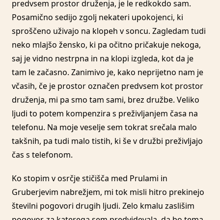
predvsem prostor druženja, je le redkokdo sam.
Posamično sedijo zgolj nekateri upokojenci, ki
sproščeno uživajo na klopeh v soncu. Zagledam tudi
neko mlajšo žensko, ki pa očitno pričakuje nekoga,
saj je vidno nestrpna in na klopi izgleda, kot da je
tam le začasno. Zanimivo je, kako neprijetno nam je
včasih, če je prostor označen predvsem kot prostor
druženja, mi pa smo tam sami, brez družbe. Veliko
ljudi to potem kompenzira s preživljanjem časa na
telefonu. Na moje veselje sem tokrat srečala malo
takšnih, pa tudi malo tistih, ki še v družbi preživljajo
čas s telefonom.
Ko stopim v osrčje stičišča med Prulami in
Gruberjevim nabrežjem, mi tok misli hitro prekinejo
številni pogovori drugih ljudi. Zelo kmalu zaslišim
pogovor, za katerega sem predvidevala, da bo tema