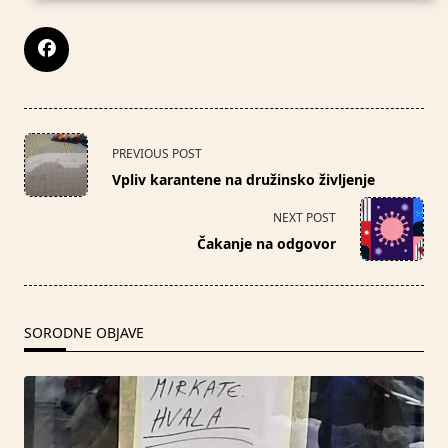
<span
PREVIOUS POST
class="nav-
Vpliv karantene na družinsko življenje
subtitle
screen-
NEXT POST
reader-
Čakanje na odgovor
text">Page</span>
SORODNE OBJAVE