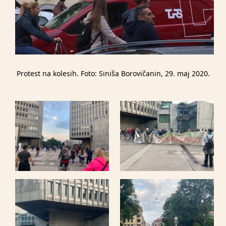
Protest na kolesih. Foto: Siniša Borovičanin, 29. maj 2020.