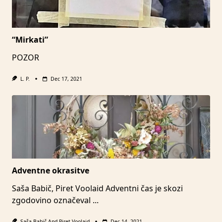
“Mirkati”
POZOR
L. P.
Dec 17, 2021
Adventne okrasitve
Saša Babič, Piret Voolaid Adventni čas je skozi
zgodovino označeval
...
Saša Babič
And
Piret Voolaid
Dec 14, 2021