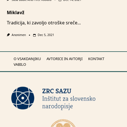
Miklavž
Tradicija, ki zavoljo otroške sreče...
Anonimen
Dec 5, 2021
O VSAKDANJIKU
AVTORICE IN AVTORJI
KONTAKT
VABILO